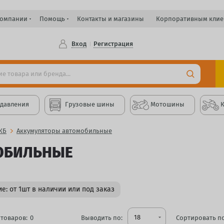
компании
Помощь
Контакты и магазины
Корпоративным клие
Вход
Регистрация
 давления
Грузовые шины
Мотошины
КБ
Аккумуляторы автомобильные
ОБИЛЬНЫЕ
е: от 1шт в наличии или под заказ
18
товаров:
0
Выводить по:
arrow_drop_down
Сортировать по