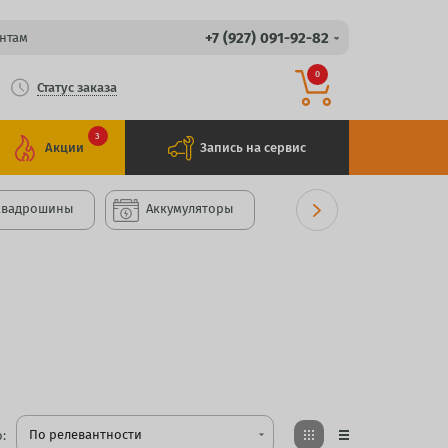
+7 (927) 091-92-82
нтам
0
Статус заказа
3
Акции
Запись на сервис
Квадрошины
Аккумуляторы
По релевантности
:
arrow_drop_down