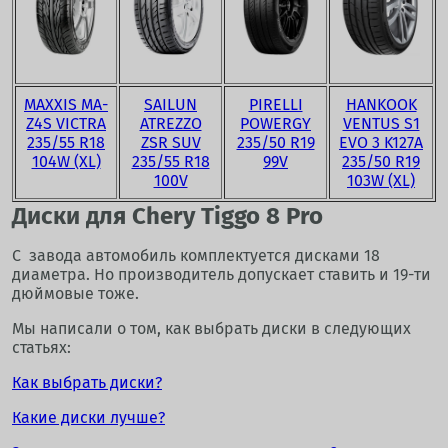
MAXXIS MA-
SAILUN
PIRELLI
HANKOOK
Z4S VICTRA
ATREZZO
POWERGY
VENTUS S1
235/55 R18
ZSR SUV
235/50 R19
EVO 3 K127A
104W (XL)
235/55 R18
99V
235/50 R19
100V
103W (XL)
Диски для Chery Tiggo 8 Pro
С завода автомобиль комплектуется дисками 18
диаметра. Но производитель допускает ставить и 19-ти
дюймовые тоже.
Мы написали о том, как выбрать диски в следующих
статьях:
Как выбрать диски?
Какие диски лучше?