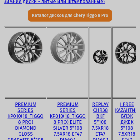
Зимние диски - литые или штампованные?
Каталог дисков для Chery Tiggo 8 Pro
PREMIUM
PREMIUM
REPLAY
I FREE
SERIES
SERIES
CHR38
КАZАНТИП
KP010(18_TIGGO
KP010(18_TIGGO
BKF
БЛЭК
8 PRO)
8 PRO) ELITE
5*108
ДЖЕК
DIAMOND
SILVER 5*108
7.5XR18
5*108
GLOSS
7.5XR18 ET47
ET47
7.5XR18
GRAPHITE 5*108
DIA60.1
DIA60.1
ET47