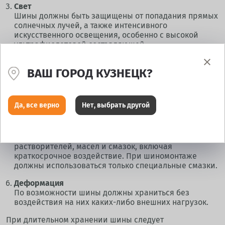
Свет
Шины должны быть защищены от попадания прямых
солнечных лучей, а также интенсивного
искусственного освещения, особенно с высокой
ультрафиолетовой составляющей.
Озон
ВАШ ГОРОД КУЗНЕЦК?
Озон оказывает сильное разрушающее воздействие
на шины. В помещении, где хранятся шины,
не допускается нахождения никакого оборудования
или устройств, выделяющих озон.
Да, все верно
Нет, выбрать другой
Растворители, масла, смазки
Шины должны быть защищены от воздействия
любых агрессивных к резине жидкостей и веществ:
растворителей, масел и смазок, включая
краткосрочное воздействие. При шиномонтаже
должны использоваться только специальные смазки.
Деформация
По возможности шины должны храниться без
воздействия на них каких-либо внешних нагрузок.
При длительном хранении шины следует