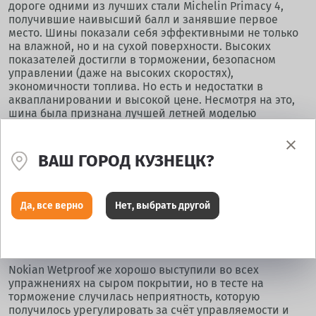
дороге одними из лучших стали Michelin Primacy 4,
получившие наивысший балл и занявшие первое
место. Шины показали себя эффективными не только
на влажной, но и на сухой поверхности. Высоких
показателей достигли в торможении, безопасном
управлении (даже на высоких скоростях),
экономичности топлива. Но есть и недостатки в
аквапланировании и высокой цене. Несмотря на это,
шина была признана лучшей летней моделью
покрышек для легковых автомобилей 2021 года.
На втором месте в рейтинге оказались шины
ВАШ ГОРОД КУЗНЕЦК?
Bridgestone Turanza T005 и Nokian Wetproof. Модель шин
Turanza T005 заняла второе место благодаря своим
выдающимся характеристикам , а именно:
Повышенный уровень безопасности, топливная
Да, все верно
Нет, выбрать другой
экономичность и комфорт в вождении. К сожалению,
они не очень хороши в планировании на мокрой
дороге и высокой цене среди всех шин теста.
Nokian Wetproof же хорошо выступили во всех
упражнениях на сыром покрытии, но в тесте на
торможение случилась неприятность, которую
получилось урегулировать за счёт управляемости и