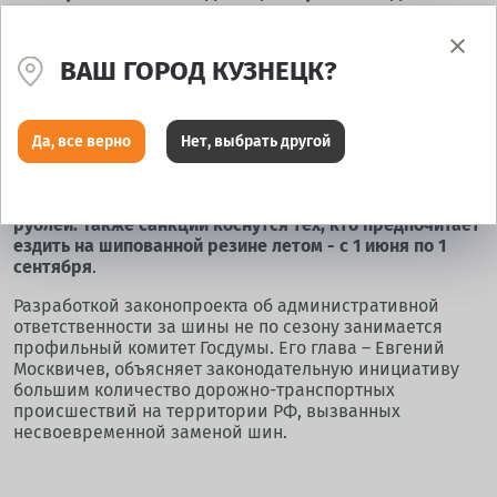
законопроекта?
Документ устанавливает технические требования к
ВАШ ГОРОД КУЗНЕЦК?
глубине протектора шин, эксплуатирующих на
транспортном средстве с 1 декабря по 1 марта (сроки
могут изменяться в сторону увеличения
региональными законодателями). Таким образом,
Да, все верно
Нет, выбрать другой
штрафные санкции коснуться автовладельцев,
использующих летние или чрезмерно изношенные
сезонные шины в зимний период. Штраф составит 2000
рублей. Также санкции коснутся тех, кто предпочитает
ездить на шипованной резине летом - с 1 июня по 1
сентября
.
Разработкой законопроекта об административной
ответственности за шины не по сезону занимается
профильный комитет Госдумы. Его глава – Евгений
Москвичев, объясняет законодательную инициативу
большим количество дорожно-транспортных
происшествий на территории РФ, вызванных
несвоевременной заменой шин.