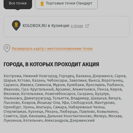
Все точки
Торговые точки Стандарт
KOLOBOX.RU в Кузнецке
о точке
Развернуть карту с местоположением точек
ГОРОДА, В КОТОРЫХ ПРОХОДИТ АКЦИЯ
Кострома, Нижний Новгород, Городец, Балахна, Дзержинск, Саров,
Шарья, Кстово, Казань, Чебоксары, Заволжье, Выкса, Воротынец,
Саранск, Ижевск, Семенов, Муром, Кулебаки, Ярославль, Рыбинск,
Иваново, Гусь-Хрустальный, Арзамас, Альметьевск, Пенза, Киров,
Вязники, Котельники, Новочебоксарск, Сызрань, Бузулук,
Ульяновск, Димитровград, Тольятти, Владимир, Шахунья, Вичуга,
Лысково, Ковров, Йошкар-Ола, Уфа, Слободской, Мантурово,
Оренбург, Урень, Алатырь, Самара, Набережные Челны,
Стерлитамак, Кузнецк, Рязань, Люберцы, Павлово, Ковылкино,
Советск, Шуя, Кинешма, Дальнее Константиново, Мелеуз, Москва,
Лукоянов, Котельнич, Александров, Дзержинский