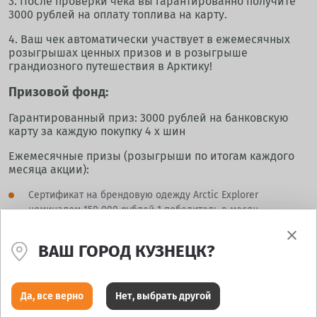
3. После проверки чека вы гарантированно получите
3000 рублей на оплату топлива на карту.
4. Ваш чек автоматически участвует в ежемесячных
розыгрышах ценных призов и в розыгрыше
грандиозного путешествия в Арктику!
Призовой фонд:
Гарантированный приз: 3000 рублей на банковскую
карту за каждую покупку 4 х шин
Ежемесячные призы (розыгрыши по итогам каждого
месяца акции):
Сертификат на брендовую одежду Arctic Explorer
номиналом 150 000 рублей 1 победитель в месяц.
Сертификат на брендовую одежду Arctic Explorer
ВАШ ГОРОД КУЗНЕЦК?
номиналом 25 000 рублей 4 победителя в месяц.
Главный приз: Тур в Арктику на атомном ледоколе «50
лет Победы»! Вас ждет проживание в отеле в
Да, все верно
Нет, выбрать другой
Мурманске и 11 ночей в каюте легендарного ледокола.