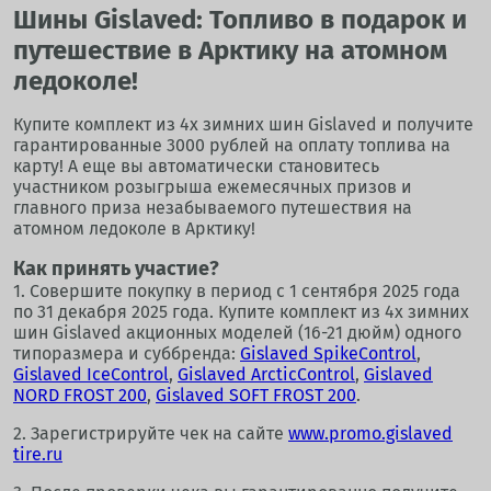
Шины Gislaved: Топливо в подарок и
путешествие в Арктику на атомном
ледоколе!
Купите комплект из 4х зимних шин Gislaved и получите
гарантированные 3000 рублей на оплату топлива на
карту! А еще вы автоматически становитесь
участником розыгрыша ежемесячных призов и
главного приза незабываемого путешествия на
атомном ледоколе в Арктику!
Как принять участие?
1. Совершите покупку в период с 1 сентября 2025 года
по 31 декабря 2025 года. Купите комплект из 4х зимних
шин Gislaved акционных моделей (16-21 дюйм) одного
типоразмера и суббренда:
Gislaved SpikeControl
,
Gislaved IceControl
,
Gislaved ArcticControl
,
Gislaved
NORD FROST 200
,
Gislaved SOFT FROST 200
.
2. Зарегистрируйте чек на сайте
www.promo.gislaved
tire.ru