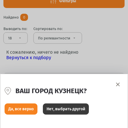
Фильтры
Найдено
0
Выводить по:
Сортировать по:
arrow_drop_down
arrow_drop_down
К сожалению, ничего не найдено
Вернуться к подбору
ВАШ ГОРОД КУЗНЕЦК?
Не нашли, что искали? Позвоните нам, и мы
Да, все верно
Нет, выбрать другой
поможем
8 800 707 65 40